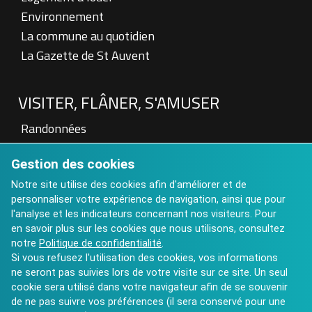
Environnement
La commune au quotidien
La Gazette de St Auvent
VISITER, FLÂNER, S'AMUSER
Randonnées
Patrimoine
Gestion des cookies
Visite à la Ferme
Hébergements touristiques
Notre site utilise des cookies afin d'améliorer et de
personnaliser votre expérience de navigation, ainsi que pour
Aires de pique nique
l'analyse et les indicateurs concernant nos visiteurs. Pour
Art contemporain : Château de St Auvent
en savoir plus sur les cookies que nous utilisons, consultez
Calendrier des Manifestations 2025
notre
Politique de confidentialité
.
Si vous refusez l'utilisation des cookies, vos informations
ne seront pas suivies lors de votre visite sur ce site. Un seul
cookie sera utilisé dans votre navigateur afin de se souvenir
de ne pas suivre vos préférences (il sera conservé pour une