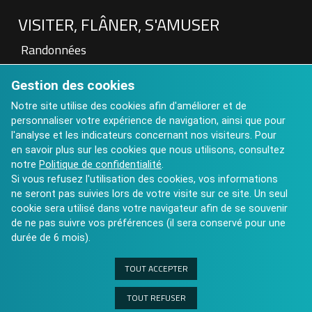
VISITER, FLÂNER, S'AMUSER
Randonnées
Patrimoine
Gestion des cookies
Visite à la Ferme
Hébergements touristiques
Notre site utilise des cookies afin d'améliorer et de
personnaliser votre expérience de navigation, ainsi que pour
Aires de pique nique
l'analyse et les indicateurs concernant nos visiteurs. Pour
Art contemporain : Château de St Auvent
en savoir plus sur les cookies que nous utilisons, consultez
Calendrier des Manifestations 2025
notre
Politique de confidentialité
.
Si vous refusez l'utilisation des cookies, vos informations
ne seront pas suivies lors de votre visite sur ce site. Un seul
cookie sera utilisé dans votre navigateur afin de se souvenir
de ne pas suivre vos préférences (il sera conservé pour une
durée de 6 mois).
TOUT ACCEPTER
TOUT REFUSER