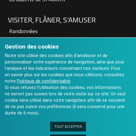
VISITER, FLÂNER, S'AMUSER
Randonnées
Patrimoine
Gestion des cookies
Visite à la Ferme
Hébergements touristiques
Notre site utilise des cookies afin d'améliorer et de
personnaliser votre expérience de navigation, ainsi que pour
Aires de pique nique
l'analyse et les indicateurs concernant nos visiteurs. Pour
Art contemporain : Château de St Auvent
en savoir plus sur les cookies que nous utilisons, consultez
Calendrier des Manifestations 2025
notre
Politique de confidentialité
.
Si vous refusez l'utilisation des cookies, vos informations
ne seront pas suivies lors de votre visite sur ce site. Un seul
cookie sera utilisé dans votre navigateur afin de se souvenir
de ne pas suivre vos préférences (il sera conservé pour une
durée de 6 mois).
TOUT ACCEPTER