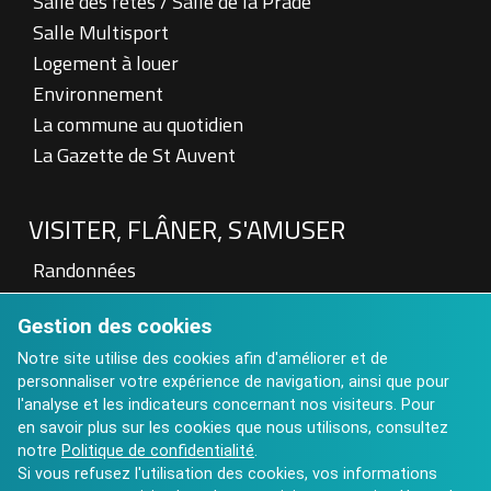
Salle des fêtes / Salle de la Prade
Salle Multisport
Logement à louer
Environnement
La commune au quotidien
La Gazette de St Auvent
VISITER, FLÂNER, S'AMUSER
Randonnées
Patrimoine
Gestion des cookies
Visite à la Ferme
Hébergements touristiques
Notre site utilise des cookies afin d'améliorer et de
personnaliser votre expérience de navigation, ainsi que pour
Aires de pique nique
l'analyse et les indicateurs concernant nos visiteurs. Pour
Art contemporain : Château de St Auvent
en savoir plus sur les cookies que nous utilisons, consultez
Calendrier des Manifestations 2025
notre
Politique de confidentialité
.
Si vous refusez l'utilisation des cookies, vos informations