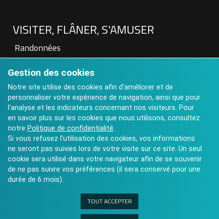
VISITER, FLÂNER, S'AMUSER
Randonnées
Patrimoine
Gestion des cookies
Visite à la Ferme
Hébergements touristiques
Notre site utilise des cookies afin d'améliorer et de
personnaliser votre expérience de navigation, ainsi que pour
Aires de pique nique
l'analyse et les indicateurs concernant nos visiteurs. Pour
Art contemporain : Château de St Auvent
en savoir plus sur les cookies que nous utilisons, consultez
Calendrier des Manifestations 2025
notre
Politique de confidentialité
.
Si vous refusez l'utilisation des cookies, vos informations
ne seront pas suivies lors de votre visite sur ce site. Un seul
cookie sera utilisé dans votre navigateur afin de se souvenir
de ne pas suivre vos préférences (il sera conservé pour une
durée de 6 mois).
TOUT ACCEPTER