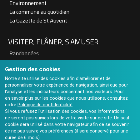
Environnement
La commune au quotidien
La Gazette de St Auvent
VISITER, FLÂNER, S'AMUSER
Randonnées
Patrimoine
Gestion des cookies
Visite à la Ferme
Hébergements touristiques
Notre site utilise des cookies afin d'améliorer et de
personnaliser votre expérience de navigation, ainsi que pour
Aires de pique nique
l'analyse et les indicateurs concernant nos visiteurs. Pour
Art contemporain : Château de St Auvent
en savoir plus sur les cookies que nous utilisons, consultez
Calendrier des Manifestations 2025
notre
Politique de confidentialité
.
Si vous refusez l'utilisation des cookies, vos informations
ne seront pas suivies lors de votre visite sur ce site. Un seul
cookie sera utilisé dans votre navigateur afin de se souvenir
de ne pas suivre vos préférences (il sera conservé pour une
durée de 6 mois).