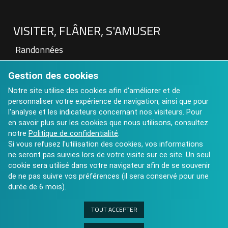
VISITER, FLÂNER, S'AMUSER
Randonnées
Patrimoine
Gestion des cookies
Visite à la Ferme
Hébergements touristiques
Notre site utilise des cookies afin d'améliorer et de
personnaliser votre expérience de navigation, ainsi que pour
Aires de pique nique
l'analyse et les indicateurs concernant nos visiteurs. Pour
Art contemporain : Château de St Auvent
en savoir plus sur les cookies que nous utilisons, consultez
Calendrier des Manifestations 2025
notre
Politique de confidentialité
.
Si vous refusez l'utilisation des cookies, vos informations
ne seront pas suivies lors de votre visite sur ce site. Un seul
cookie sera utilisé dans votre navigateur afin de se souvenir
de ne pas suivre vos préférences (il sera conservé pour une
durée de 6 mois).
TOUT ACCEPTER