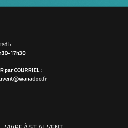
edi :
h30-17h30
 par COURRIEL :
-auvent@wanadoo.fr
VIVRE À ST AUVENT