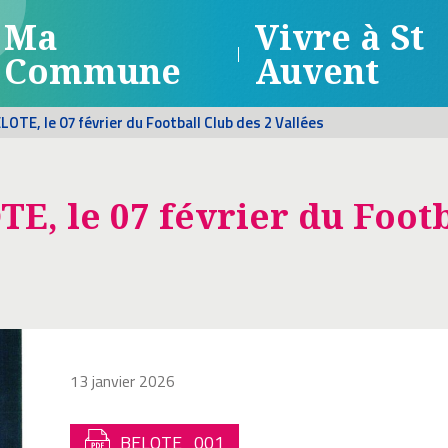
Ma
Vivre à St
Commune
Auvent
TE, le 07 février du Football Club des 2 Vallées
 le 07 février du Footba
13 janvier 2026
BELOTE_001