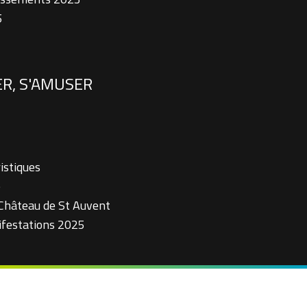
5
ER, S'AMUSER
istiques
e
 Château de St Auvent
ifestations 2025