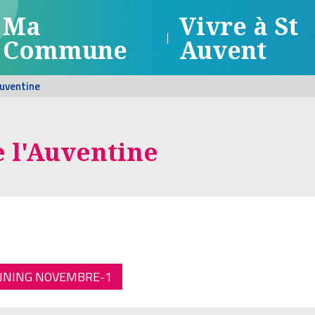
Ma
Vivre à St
Commune
Auvent
Auventine
 l'Auventine
NNING NOVEMBRE-1