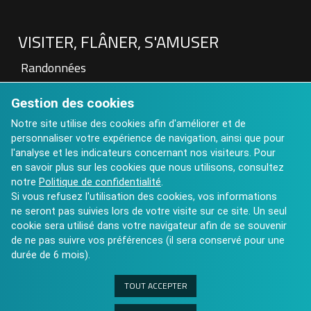
VISITER, FLÂNER, S'AMUSER
Randonnées
Patrimoine
Gestion des cookies
Visite à la Ferme
Hébergements touristiques
Notre site utilise des cookies afin d'améliorer et de
personnaliser votre expérience de navigation, ainsi que pour
Aires de pique nique
l'analyse et les indicateurs concernant nos visiteurs. Pour
Art contemporain : Château de St Auvent
en savoir plus sur les cookies que nous utilisons, consultez
Calendrier des Manifestations 2025
notre
Politique de confidentialité
.
Si vous refusez l'utilisation des cookies, vos informations
ne seront pas suivies lors de votre visite sur ce site. Un seul
cookie sera utilisé dans votre navigateur afin de se souvenir
de ne pas suivre vos préférences (il sera conservé pour une
durée de 6 mois).
TOUT ACCEPTER